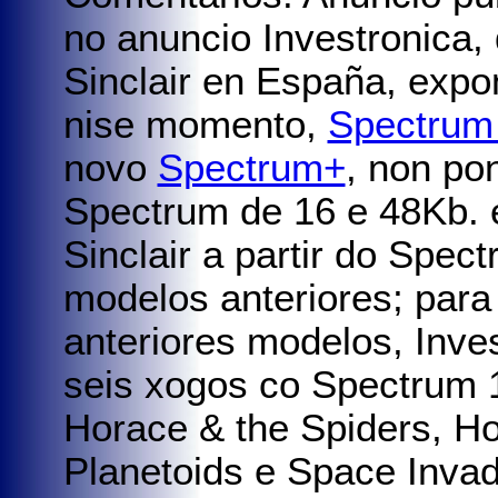
no anuncio Investronica,
Sinclair en España, exp
nise momento,
Spectrum
novo
Spectrum+
, non po
Spectrum de 16 e 48Kb. e
Sinclair a partir do Spec
modelos anteriores; para 
anteriores modelos, Inve
seis xogos co Spectrum 
Horace & the Spiders, Ho
Planetoids e Space Invad