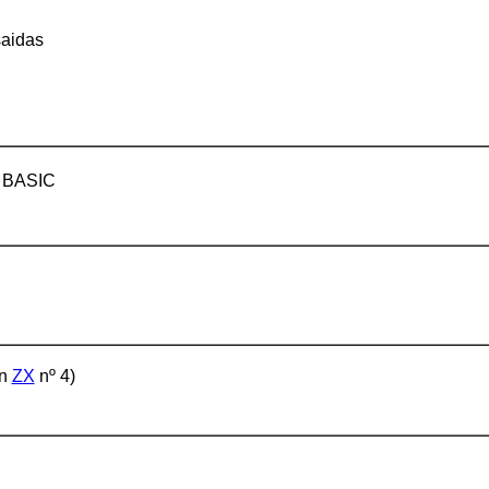
saidas
e BASIC
en
ZX
nº 4)