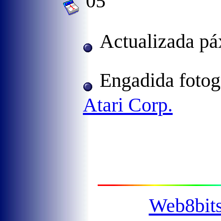
05
Actualizada p
Engadida fotog
Atari Corp.
Web8bit