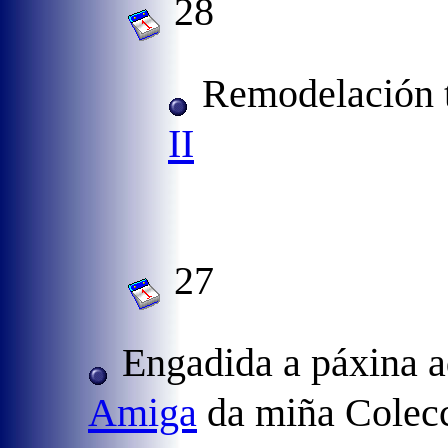
28
Remodelación t
II
27
Engadida a páxina a
Amiga
da miña Colec