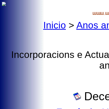
Inicio
>
Anos an
Incorporacions e Actua
a
Dece