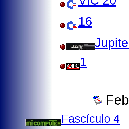
VIC 20
16
Jupite
1
Febr
Fascículo 4