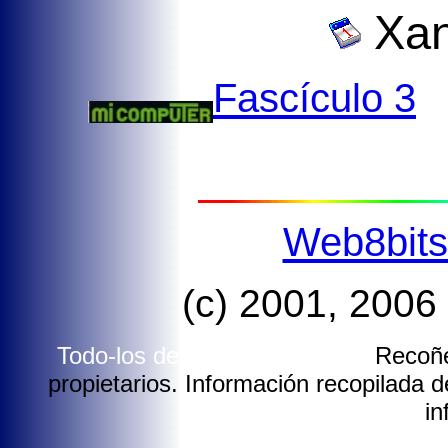
Xan
Fascículo 3
Web8bit
(c) 2001, 2006
Todo-los dereitos reservados.
Recoñé
propietarios. Información recopilada de
in