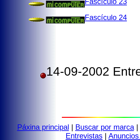
Fascículo 23
Fascículo 24
14-09-2002 Entr
Páxina principal
|
Buscar por marca
Entrevistas
|
Anuncios