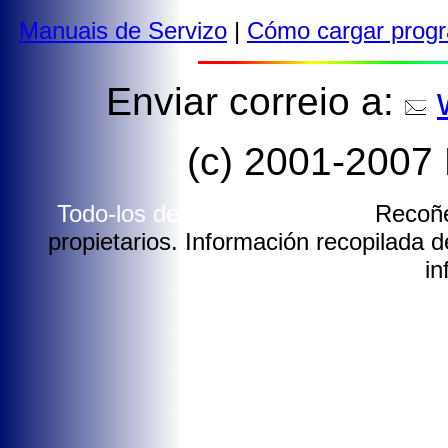
Manuais de Servizo
|
Cómo cargar prog
Enviar correio a:
(c) 2001-2007 
Todo-los dereitos reservados.
Recoñé
propietarios. Información recopilada de
in