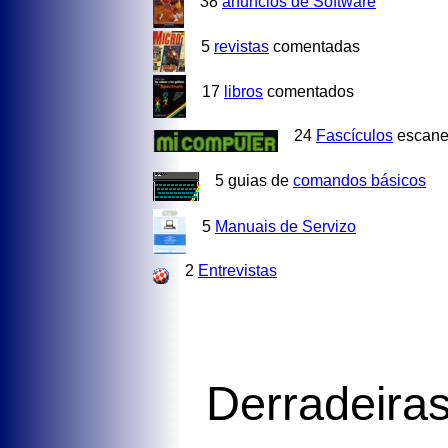
38
anuncios de Software
5
revistas
comentadas
17
libros
comentados
24
Fascículos
escane
5 guias de
comandos básicos
5
Manuais de Servizo
2
Entrevistas
Derradeiras