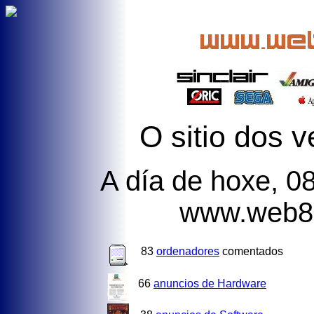
O
sitio dos v
A día de hoxe, 0
www.web8b
83
ordenadores
comentados
66
anuncios de Hardware