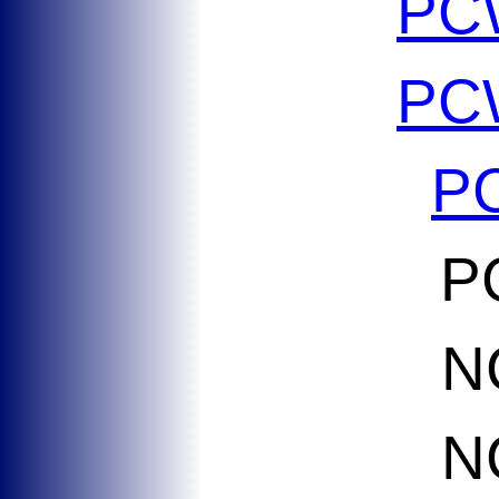
PC
PC
P
P
N
N