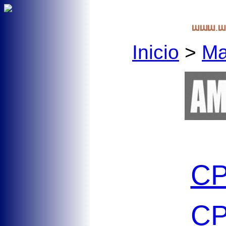
Inicio
>
Ma
CP
CP