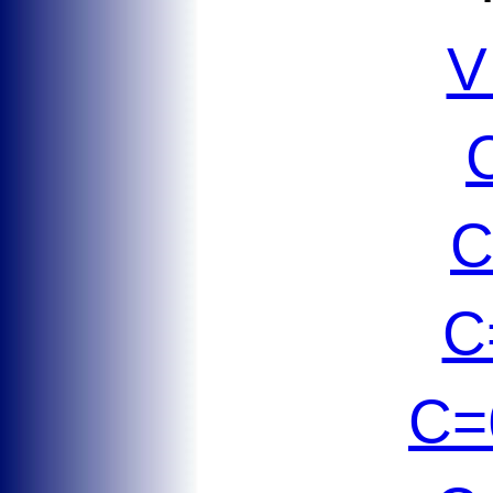
V
C
C
C=