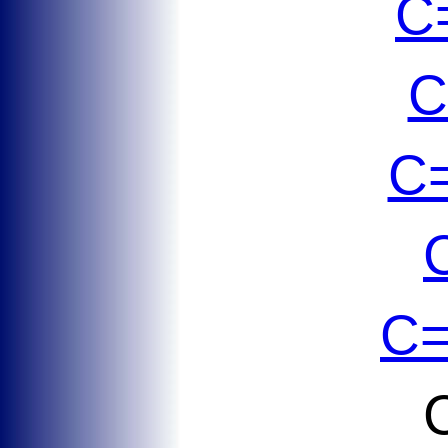
C
C
C
C=