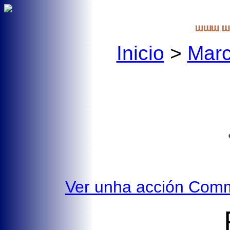
Inicio
>
Mar
Ver unha acción Commo