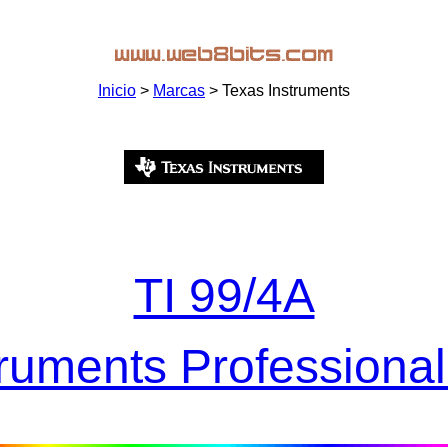
Inicio
>
Marcas
> Texas Instruments
TI 99/4A
truments Professiona