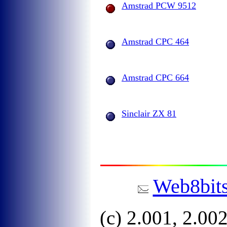
Amstrad PCW 9512
Amstrad CPC 464
Amstrad CPC 664
Sinclair ZX 81
Web8bit
(c) 2.001, 2.00