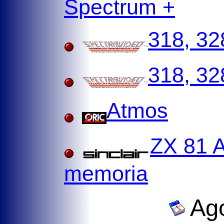
Spectrum +
318, 32
318, 32
Atmos
ZX 81 A
memoria
Ago