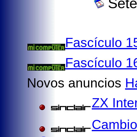
Sete
Fascículo 1
Fascículo 1
Novos anuncios
H
ZX Inte
Cambio