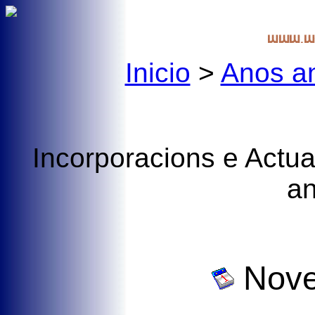
Inicio
>
Anos an
Incorporacions e Actua
a
Nove