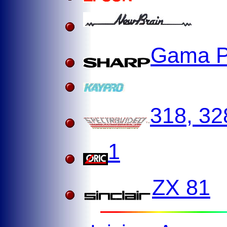
Gama P
318, 32
1
ZX 81