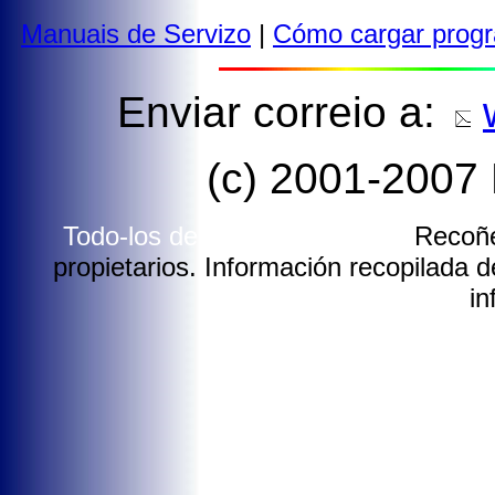
Manuais de Servizo
|
Cómo cargar prog
Enviar correio a:
(c) 2001-2007 
Todo-los dereitos reservados.
Recoñé
propietarios. Información recopilada de
in