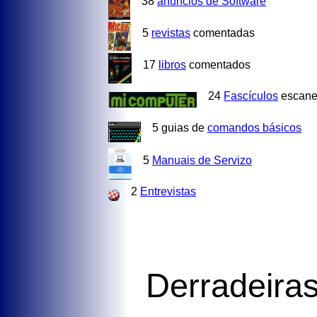
38
anuncios de Software
5
revistas
comentadas
17
libros
comentados
24
Fascículos
escane
5 guias de
comandos básicos
5
Manuais de Servizo
2
Entrevistas
Derradeiras