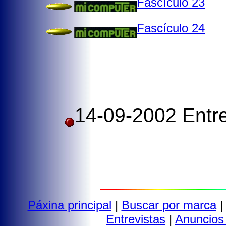
Fascículo 23
Fascículo 24
14-09-2002 Entr
Páxina principal
|
Buscar por marca
Entrevistas
|
Anuncios