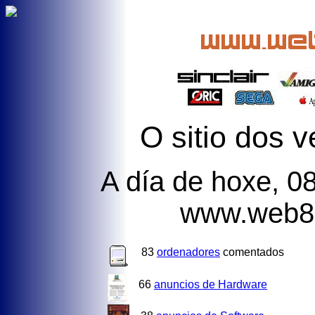
O
sitio dos v
A día de hoxe, 0
www.web8b
83
ordenadores
comentados
66
anuncios de Hardware