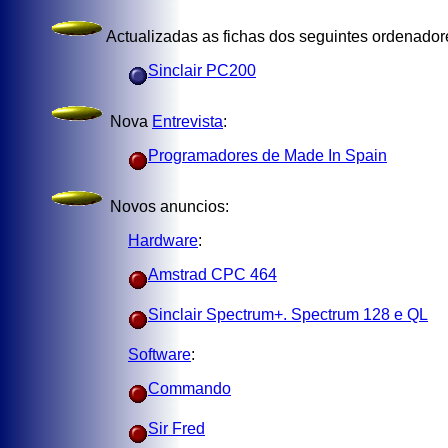
Actualizadas as fichas dos seguintes ordenador
Sinclair PC200
Nova
Entrevista
:
Programadores de Made In Spain
Novos anuncios:
Hardware
:
Amstrad CPC 464
Sinclair Spectrum+. Spectrum 128 e QL
Software
:
Commando
Sir Fred