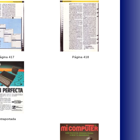
ágina 417
Página 418
traportada