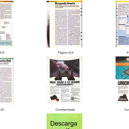
415
Página 416
P
420
Contraportada
Con