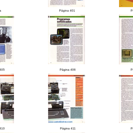
a
Página 401
P
405
Página 406
P
410
Página 411
P