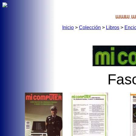
Inicio
>
Colección
>
Libros
>
Enci
Fasc