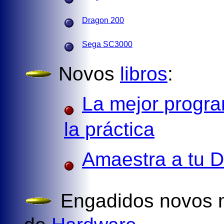
Dragon 200
Sega SC3000
Novos
libros
:
La mejor progra
la práctica
Amaestra a tu 
Engadidos novos 