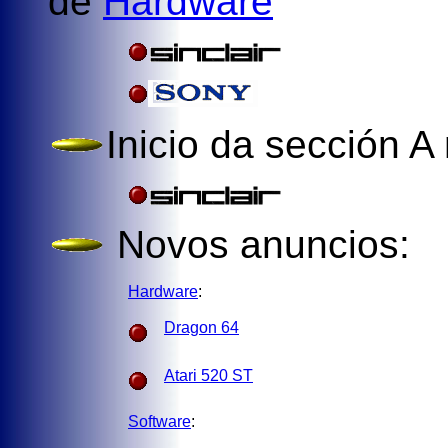
de
Hardware
Inicio da sección A
Novos anuncios:
Hardware
:
Dragon 64
Atari 520 ST
Software
: